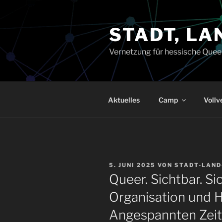
Zum
Inhalt
STADT, LA
springen
Vernetzung für hessische Quee
Aktuelles
Camp
Voll
VERÖFFENTLICHT
5. JUNI 2025
VON
STADT-LAND
AM
Queer. Sichtbar. Si
Organisation und H
Angespannten Zei