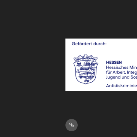
LSBT*IQ
Netzwerk