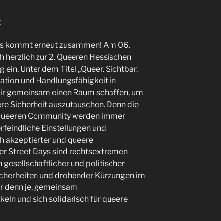
g
ns kommt erneut zusammen! Am 06.
 herzlich zur 2. Queeren Hessischen
in. Unter dem Titel „Queer. Sichtbar.
sation und Handlungsfähigkeit in
wir gemeinsam einen Raum schaffen, um
re Sicherheit auszutauschen. Denn die
 queeren Community werden immer
erfeindliche Einstellungen und
h akzeptierter und queere
er Street Days sind rechtsextremen
n gesellschaftlicher und politischer
cherheiten und drohender Kürzungen im
er denn je, gemeinsam
eln und sich solidarisch für queere