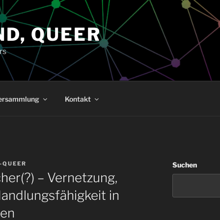
ND, QUEER
rs
versammlung
Kontakt
-QUEER
Suchen
cher(?) – Vernetzung,
andlungsfähigkeit in
ten