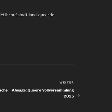
t ihr auf stadt-land-queer.de.
WEITER
Nächster
Beitrag
ische
Absage: Queere Vollversammlung
2025