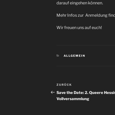
darauf eingehen können.
Mehr Infos zur Anmeldung finde
Wir freuen uns auf euch!
KATEGORIEN
ALLGEMEIN
Beitragsnavigation
Vorheriger
ZURÜCK
Beitrag
Save the Date: 2. Queere Hess
Vollversammlung