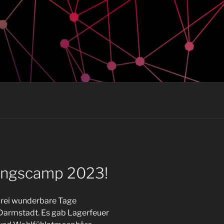
ungscamp 2023!
drei wunderbare Tage
Darmstadt. Es gab Lagerfeuer