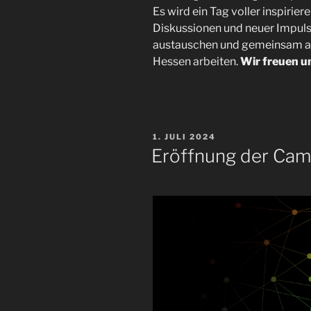
Es wird ein Tag voller inspiri
Diskussionen und neuer Impu
austauschen und gemeinsam an 
Hessen arbeiten.
Wir freuen u
VERÖFFENTLICHT
1. JULI 2024
AM
Eröffnung der Cam