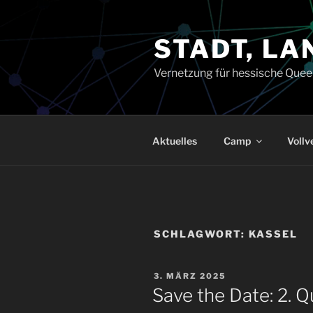
Zum
Inhalt
STADT, LA
springen
Vernetzung für hessische Quee
Aktuelles
Camp
Voll
SCHLAGWORT:
KASSEL
VERÖFFENTLICHT
3. MÄRZ 2025
AM
Save the Date: 2. 